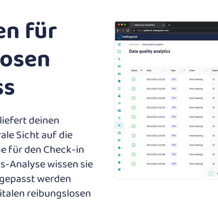
en für
losen
ss
iefert deinen
le Sicht auf die
me für den Check-in
s-Analyse wissen sie
ngepasst werden
italen reibungslosen