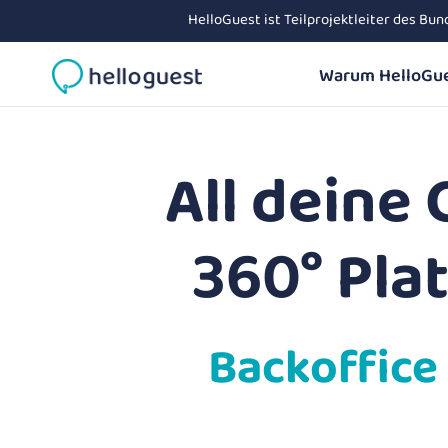
HelloGuest ist Teilprojektleiter des Bu
Warum HelloGu
All deine 
360° Pla
Backoffice