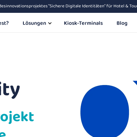
ndesinnovationsprojektes "Sichere Digitale Identitäten“ für Hotel & 
est?
Lösungen
Kiosk-Terminals
Blog
ity
ojekt
e