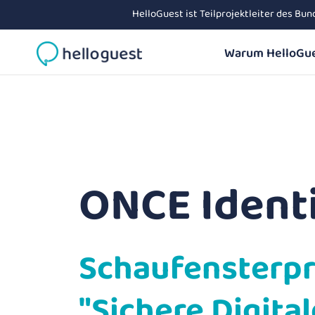
HelloGuest ist Teilprojektleiter des Bu
Warum HelloGu
ONCE Ident
Schaufensterpr
"Sichere Digital