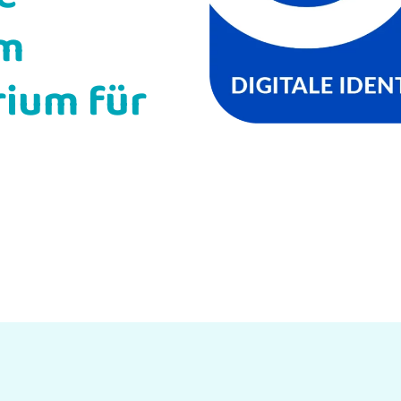
om
ium für