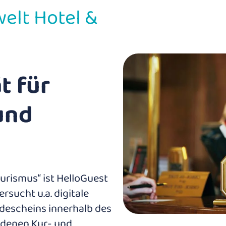
lt Hotel &
t für
und
urismus“ ist HelloGuest
ersucht u.a. digitale
descheins innerhalb des
ndenen Kur- und